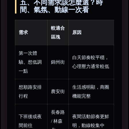
五、不同需求該怎麼選？時
間、氣氛、動線一次看
較適合
需求
原因
區塊
第一次體
白天節奏較平穩，
驗、想低調
錦州街
心理壓力通常較低
一點
想順路安排
生活感明顯，商圈
農安街
行程
機能完整
長春路
下班後或夜
夜間活動節奏更鮮
/ 林森
間前往
明，動線較集中