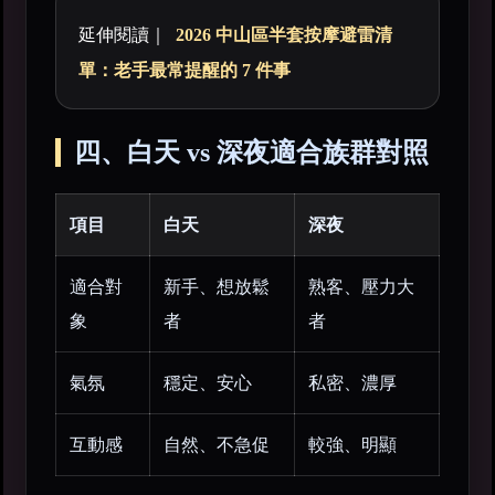
延伸閱讀｜
2026 中山區半套按摩避雷清
單：老手最常提醒的 7 件事
四、白天 vs 深夜適合族群對照
項目
白天
深夜
適合對
新手、想放鬆
熟客、壓力大
象
者
者
氣氛
穩定、安心
私密、濃厚
互動感
自然、不急促
較強、明顯